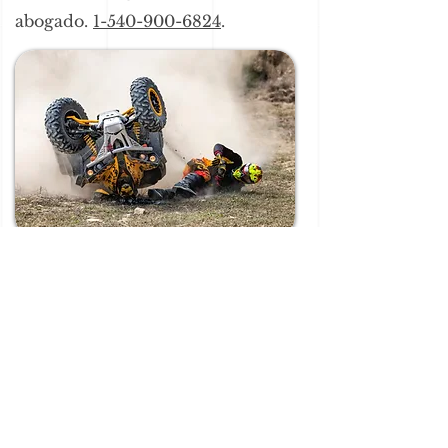
abogado.
1-540-900-6824
.
Office Address
9116 Center Street, Suite 107
Manassas, Virginia 20110
&
201 N. Fairfax Street, Suite 33
Alexandria, VA 22314